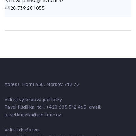
rydlova.janicka@seznam.cz
+420 739 281 055
Adresa: Horní 350, Mořkov 742 72
Velitel výjezdové jednotky:
Pavel Kudělka, tel.: +420 605 512 465, email:
pavel.kudelka@centrum.cz
Velitel družstva: