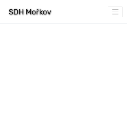
Skip
SDH Mořkov
to
content